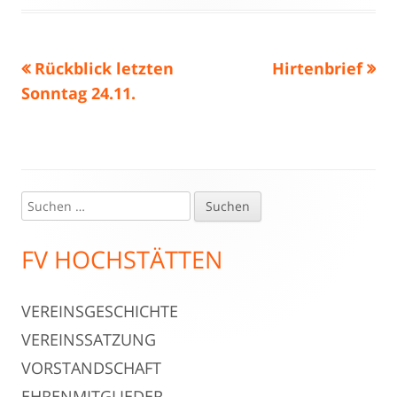
öffnen
am
Vorheriger
Nächster
Rückblick letzten
Hirtenbrief
Beitragsnavigation
Beitrag:
Beitrag
Sonntag 24.11.
Suchen
Haupt-
nach:
Seitenleiste
FV HOCHSTÄTTEN
VEREINSGESCHICHTE
VEREINSSATZUNG
VORSTANDSCHAFT
EHRENMITGLIEDER