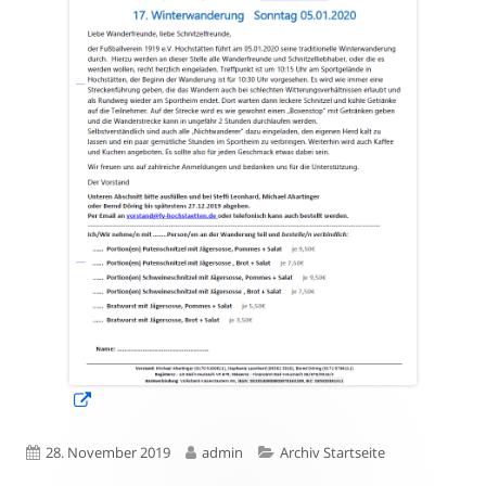
In
neuem
Veröffentlicht
Autor
Kategorien
28. November 2019
admin
Archiv Startseite
Fenster