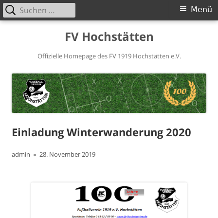
Suchen
Primäres
Menü
nach:
Menü
Springe
FV Hochstätten
zum
Inhalt
Offizielle Homepage des FV 1919 Hochstätten e.V.
Einladung Winterwanderung 2020
Autor
Veröffentlicht
admin
28. November 2019
am