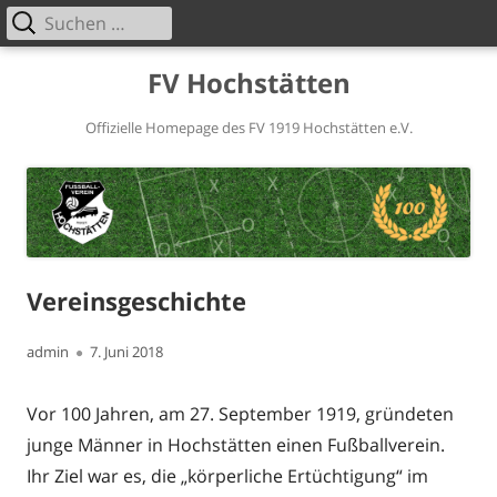
Suchen
Primäres
nach:
Menü
Springe
FV Hochstätten
zum
Inhalt
Offizielle Homepage des FV 1919 Hochstätten e.V.
Vereinsgeschichte
Autor
Veröffentlicht
admin
7. Juni 2018
am
Vor 100 Jahren, am 27. September 1919, gründeten
junge Männer in Hochstätten einen Fußballverein.
Ihr Ziel war es, die „körperliche Ertüchtigung“ im