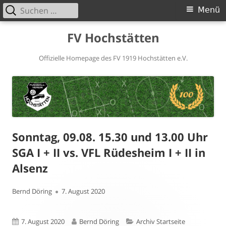
Suchen
Primäres
Menü
nach:
Menü
Springe
FV Hochstätten
zum
Inhalt
Offizielle Homepage des FV 1919 Hochstätten e.V.
Sonntag, 09.08. 15.30 und 13.00 Uhr
SGA I + II vs. VFL Rüdesheim I + II in
Alsenz
Autor
Veröffentlicht
Bernd Döring
7. August 2020
am
Veröffentlicht
Autor
Kategorien
7. August 2020
Bernd Döring
Archiv Startseite