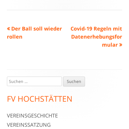
am
Vorheriger
Nächster
Der Ball soll wieder
Covid-19 Regeln mit
Beitragsnavigation
Beitrag:
Beitrag
rollen
Datenerhebungsfor
mular
Suchen
Haupt-
nach:
Seitenleiste
FV HOCHSTÄTTEN
VEREINSGESCHICHTE
VEREINSSATZUNG