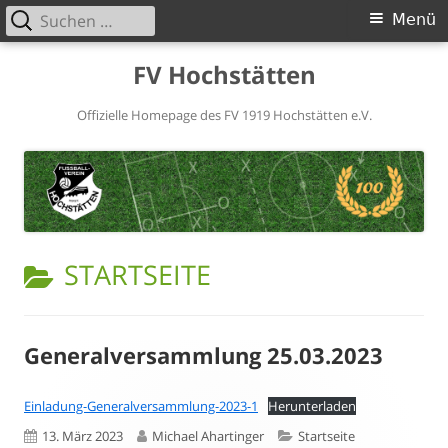
Suchen
Primäres
Menü
nach:
Menü
Springe
FV Hochstätten
zum
Inhalt
Offizielle Homepage des FV 1919 Hochstätten e.V.
KATEGORIE:
STARTSEITE
Generalversammlung 25.03.2023
Einladung-Generalversammlung-2023-1
Herunterladen
Veröffentlicht
Autor
Kategorien
13. März 2023
Michael Ahartinger
Startseite